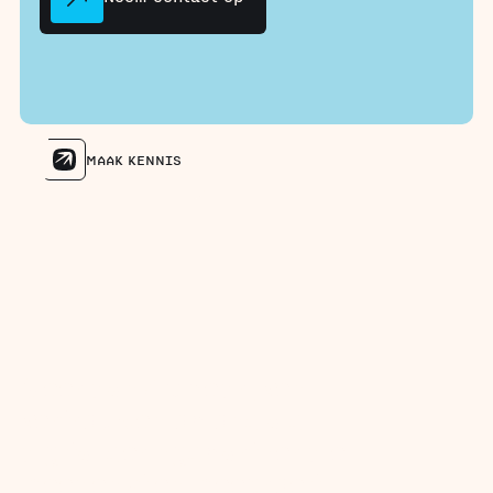
MAAK KENNIS
Meer dan 40 bedrijven
vertrouwen op ons als
digitaliseringspartner die
meedenkt en meegroeit.