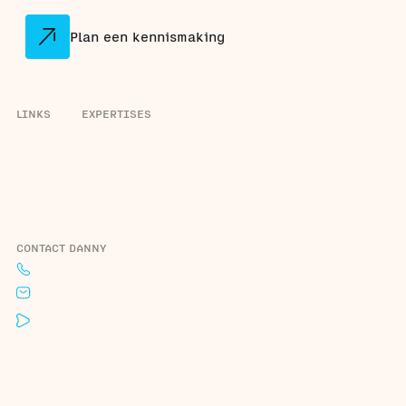
Plan een kennismaking
LINKS
EXPERTISES
Home
Dashboard laten maken
Projecten
Klantportaal laten maken
Over ons
Bedrijfsprocessen automatiseren
Actueel
Maatwerk software laten maken
Contact
Software koppelen
CONTACT DANNY
+31 6 44 29 2190
danny@codekompas.nl
Roelandsweg 1, Renesse