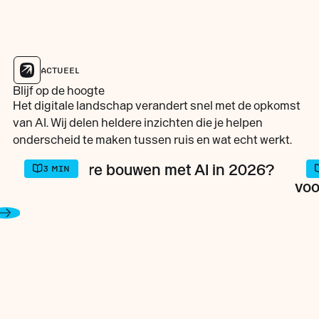
ACTUEEL
Blijf op de hoogte
Het digitale landschap verandert snel met de opkomst
van AI. Wij delen heldere inzichten die je helpen
onderscheid te maken tussen ruis en wat echt werkt.
INZICHTEN
INZI
Zelf software bouwen met AI in 2026?
Maa
3
MIN
voo