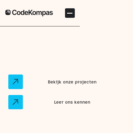
DIGITALISERINGSPARTNER MKB
Ondersteun je groei met slimme digitalisering
Wij analyseren hoe processen in de praktijk
lopen en bouwen slimme software die daarop
aansluit.
Bekijk onze projecten
Leer ons kennen