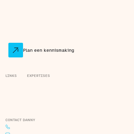
Meer dan 40 bedrijven
vertrouwen op ons als
digitaliseringspartner die
meedenkt en meegroeit.
Plan een kennismaking
LINKS
EXPERTISES
Home
Dashboard laten maken
Projecten
Klantportaal laten maken
Over ons
Bedrijfsprocessen automatiseren
Actueel
Maatwerk software laten maken
Contact
Software koppelen
CONTACT DANNY
+31 6 44 29 2190