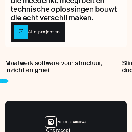
die meedenkt, meegroeit en
technische oplossingen bouwt
die echt verschil maken.
Alle projecten
Maatwerk software voor structuur,
Sli
inzicht en groei
do
PROJECTAANPAK
Ons recept