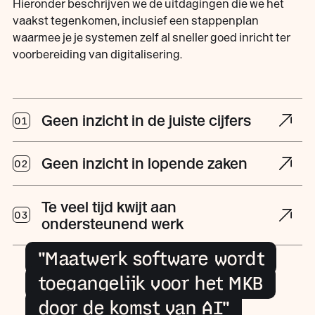
Hieronder beschrijven we de uitdagingen die we het
vaakst tegenkomen, inclusief een stappenplan
waarmee je je systemen zelf al sneller goed inricht ter
voorbereiding van digitalisering.
Geen inzicht in de juiste cijfers
01
Geen inzicht in lopende zaken
02
Te veel tijd kwijt aan
03
ondersteunend werk
"Maatwerk software wordt
toegangelijk voor het MKB
00:00
/
01:03
door de komst van AI"