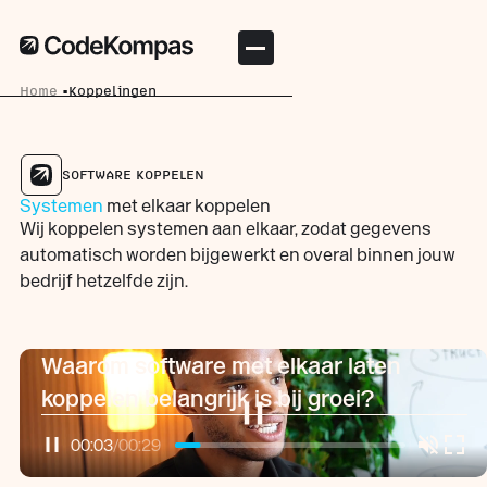
Home
Koppelingen
SOFTWARE KOPPELEN
Systemen
met elkaar koppelen
Wij koppelen systemen aan elkaar, zodat gegevens
automatisch worden bijgewerkt en overal binnen jouw
bedrijf hetzelfde zijn.
Waarom software met elkaar laten
koppelen belangrijk is bij groei?
00:03
/
00:29