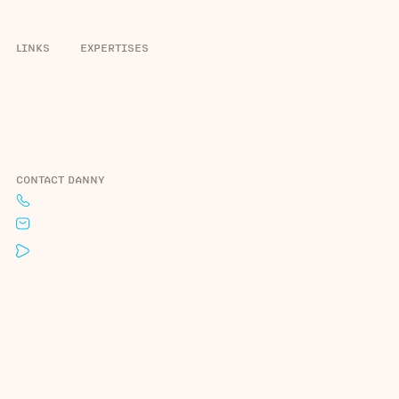
LINKS
EXPERTISES
Home
Dashboard laten maken
Projecten
Klantportaal laten maken
Over ons
Bedrijfsprocessen automatiseren
Actueel
Maatwerk software laten maken
Contact
Software koppelen
CONTACT DANNY
+31 6 44 29 2190
danny@codekompas.nl
Roelandsweg 1, Renesse
Privacybeleid