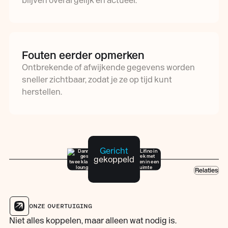
blijven overal gelijk en actueel.
Fouten eerder opmerken
Ontbrekende of afwijkende gegevens worden
sneller zichtbaar, zodat je ze op tijd kunt
herstellen.
Contact
Planning
Gericht
Finance
gekoppeld
Projecten
Taken
Relaties
ONZE OVERTUIGING
Niet alles koppelen, maar alleen wat nodig is.