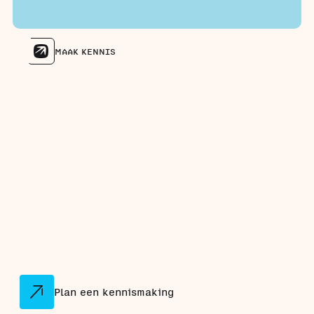
MAAK KENNIS
Meer dan 40 bedrijven
vertrouwen op ons als
digitaliseringspartner die
meedenkt en meegroeit.
Plan een kennismaking