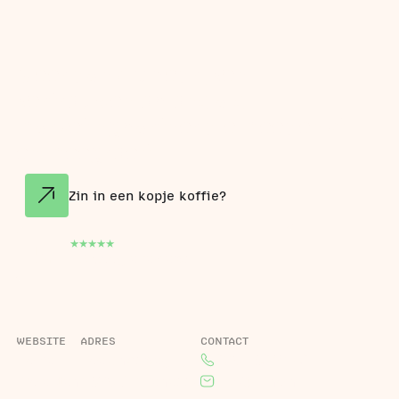
Meer dan 40 bedrijven
vertrouwen op ons als
marketingpartner die meedenkt
en meegroeit.
Zin in een kopje koffie?
5.0
16
Google reviews
WEBSITE
ADRES
CONTACT
Home
Roelandsweg 1,
085 130 2470
Projecten
4325 CR Renesse
rick@lifino.nl