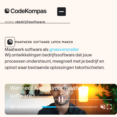
Home
Bedrijfssoftware
MAATWERK SOFTWARE LATEN MAKEN
Maatwerk software als
groeiversneller
Wij ontwikkelingen bedrijfssoftware dat jouw
processen ondersteunt, meegroeit met je bedrijf en
oplost waar bestaande oplossingen tekortschieten.
Wanneer kies je voor maatwerk
software?
00:06
/
00:21