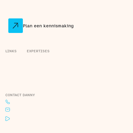
digitaliseringspartner die
meedenkt en meegroeit.
Plan een kennismaking
LINKS
EXPERTISES
Home
Dashboard laten maken
Projecten
Klantportaal laten maken
Over ons
Bedrijfsprocessen automatiseren
Actueel
Maatwerk software laten maken
Contact
Software koppelen
CONTACT DANNY
+31 6 44 29 2190
danny@codekompas.nl
Roelandsweg 1, Renesse