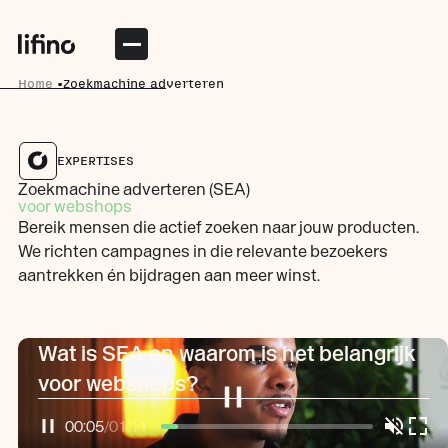
Home
Zoekmachine adverteren
EXPERTISES
Zoekmachine adverteren (SEA)
voor webshops
Bereik mensen die actief zoeken naar jouw producten.
We richten campagnes in die relevante bezoekers
aantrekken én bijdragen aan meer winst.
Wat is SEA en waarom is het belangrijk
voor webshops?
00:06
/
01:11