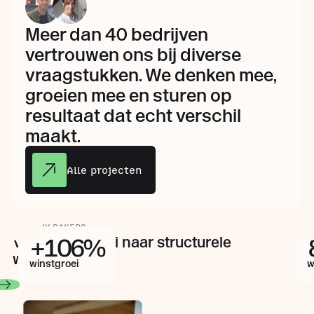
Meer dan 40 bedrijven
vertrouwen ons bij diverse
vraagstukken. We denken mee,
groeien mee en sturen op
resultaat dat echt verschil
maakt.
Alle projecten
Amb
HEALTHY BAKERS
+
106
%
Van omzetgroei naar structurele
winstgroei
winstgroei