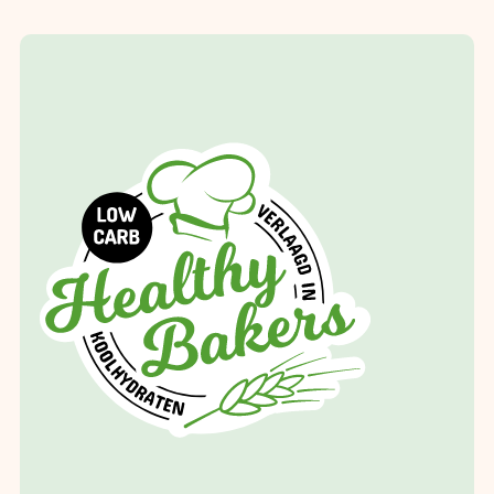
“
De mannen van Lifino hebben ons
uitstekend geholpen met de omzet te
verhogen van onze webshops Healthy
Bakers en Happy Bakers. Duidelijke
communicatie, snel bereikbaar en
effectieve marketingstrategieën
”
Patrizio Bliek
Happy Bakers