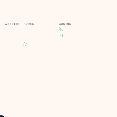
WEBSITE
ADRES
CONTACT
Home
Roelandsweg 1,
085 130 2470
Projecten
4325 CR Renesse
rick@lifino.nl
Over ons
Plan jouw route
Actueel
Contact
Privacybeleid