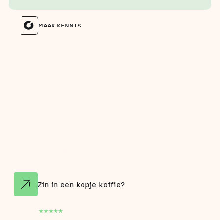
MAAK KENNIS
Meer dan 40 bedrijven
vertrouwen op ons als
marketingpartner die meedenkt
en meegroeit.
Zin in een kopje koffie?
5.0
16
Google reviews