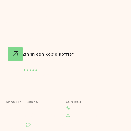
Meer dan 40 bedrijven
vertrouwen op ons als
marketingpartner die meedenkt
en meegroeit.
Zin in een kopje koffie?
5.0
16
Google reviews
WEBSITE
ADRES
CONTACT
Home
Roelandsweg 1,
085 130 2470
Projecten
4325 CR Renesse
rick@lifino.nl
Over ons
Plan jouw route
Actueel