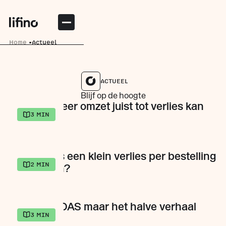
Home
Actueel
ACTUEEL
Blijf op de hoogte
Waarom meer omzet juist tot verlies kan
3
MIN
leiden
Wanneer is een klein verlies per bestelling
2
MIN
toegestaan?
Waarom ROAS maar het halve verhaal
3
MIN
vertelt